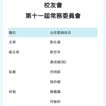
校友會
第十一屆常務委員會
職位
出任委員姓名
主席
劉永富
副主席
鄺世來
黃成福(就)
秘書
何明懿
陸詩韻
財務
陳嘉麗
何智財