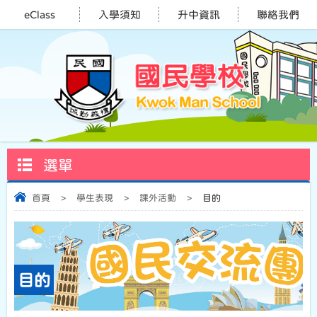
eClass
入學須知
升中資訊
聯絡我們
選單
首頁
>
學生表現
>
課外活動
>
目的
目的