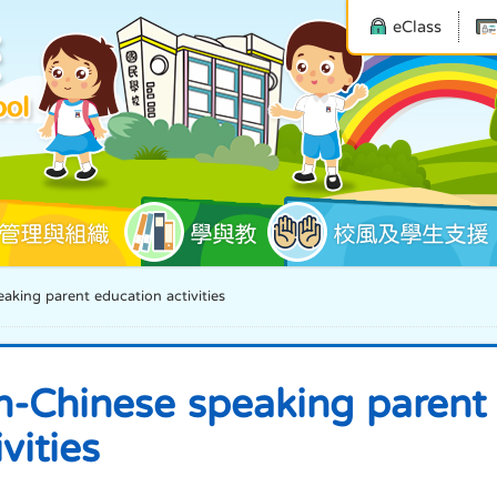
eClass
管理與組織
學與教
校風及學生支援
aking parent education activities
-Chinese speaking parent
ivities