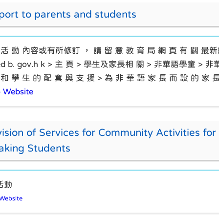
ort to parents and students
 活 動 內容或有所修訂 ， 請 留 意 教 育 局 網 頁 有 關 最新詳情
 ed b. gov.h k > 主 頁 > 學生及家長相 關 > 非華語學童
 和 學 生 的 配 套 與 支 援 > 為 非 華 語 家 長 而 設 的 家
 Website
ision of Services for Community Activities fo
aking Students
活動
Website