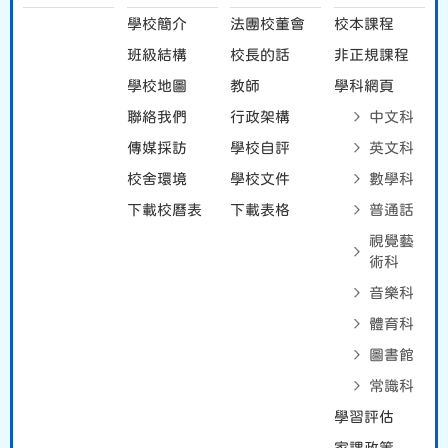
學校簡介
法團校董會
校本課程
班級結構
校長的話
非正規課程
學校地圖
教師
學科網頁
聯絡我們
行政架構
中文科
傳媒採訪
學校自評
英文科
校舍環境
學校文件
數學科
下載校曆表
下載表格
普通話
視覺藝
術科
音樂科
體育科
圖書館
常識科
學習評估
家課政策