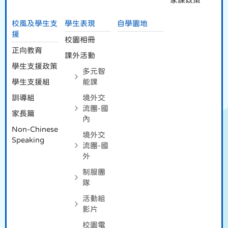
校風及學生支
學生表現
自學園地
援
校園相冊
正向教育
課外活動
學生支援政策
多元智
學生支援組
能課
訓導組
境外交
流團-國
家長篇
內
Non-Chinese
境外交
Speaking
流團-國
外
制服團
隊
活動組
影片
校園電