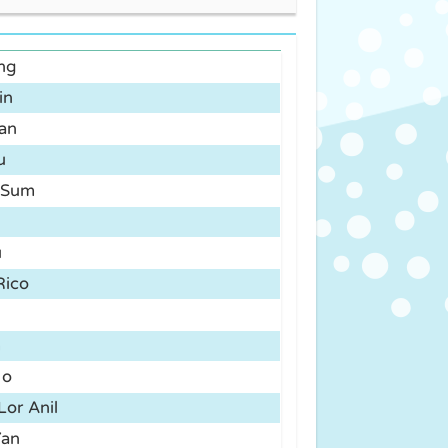
ng
in
an
u
 Sum
u
Rico
m
Ho
or Anil
an