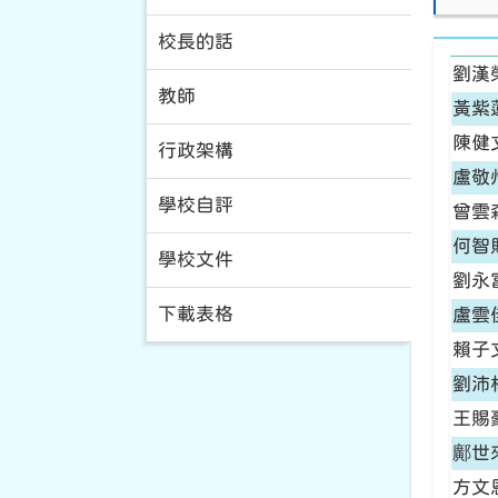
校長的話
劉漢
教師
黃紫
陳健
行政架構
盧敬
學校自評
曾雲
何智
學校文件
劉永
下載表格
盧雲
賴子
劉沛
王賜
鄺世
方文