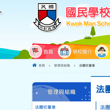
首頁
學校簡介
首頁
>
管理與組織
>
法團校董會
法
管理與組織
法團
法團校董會