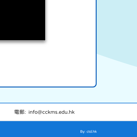
電郵: info@cckms.edu.hk
By: ctd.hk