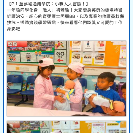
【P.1 童夢城通識學院：小職人大冒險！】
一年級同學化身「職人」初體驗！大家變身英勇的機場特警
維護治安、細心的育嬰護士照顧BB，以及專業的救護員救傷
扶危。透過實踐學習通識，快來看看他們認真又可愛的工作
身影吧