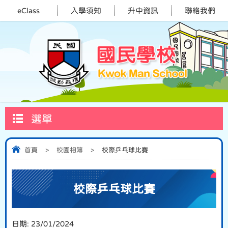
eClass
入學須知
升中資訊
聯絡我們
選單
首頁
>
校園相簿
>
校際乒乓球比賽
校際乒乓球比賽
日期:
23/01/2024