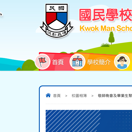
首頁
學校簡介
首頁
>
校園相簿
>
敬師晚會及畢業生