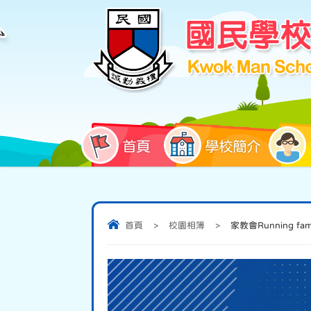
首頁
學校簡介
首頁
>
校園相簿
>
家教會Running fami