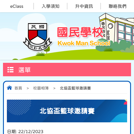
eClass
入學須知
升中資訊
聯絡我們
選單
首頁
>
校園相簿
>
北協盃籃球邀請賽
北協盃籃球邀請賽
日期:
22/12/2023