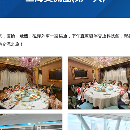
航，渡輪、飛機、磁浮列車一路暢通，下午直擊磁浮交通科技館，親
港交流之旅！