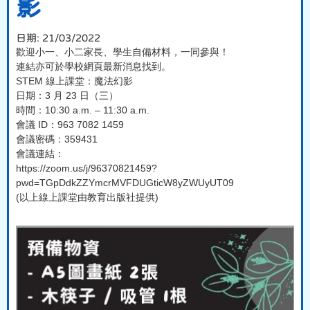
影
日期:
21/03/2022
歡迎小一、小二家長、學生自備材料，一同參與！
連結亦可於學校網頁最新消息找到。
STEM 線上課堂：魔法幻影
日期：3 月 23 日（三）
時間：10:30 a.m. – 11:30 a.m.
會議 ID：963 7082 1459
會議密碼：359431
會議連結：
https://zoom.us/j/96370821459?
pwd=TGpDdkZZYmcrMVFDUGticW8yZWUyUT09
(以上線上課堂由教育出版社提供)