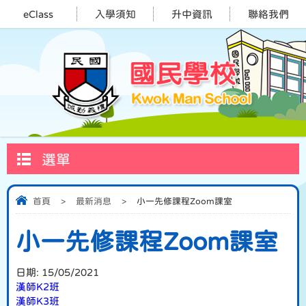
eClass
入學須知
升中資訊
聯絡我們
選單
首頁
>
最新消息
>
小一先修課程Zoom課室
小一先修課程Zoom課室
日期:
15/05/2021
漢師K2班
漢師K3班